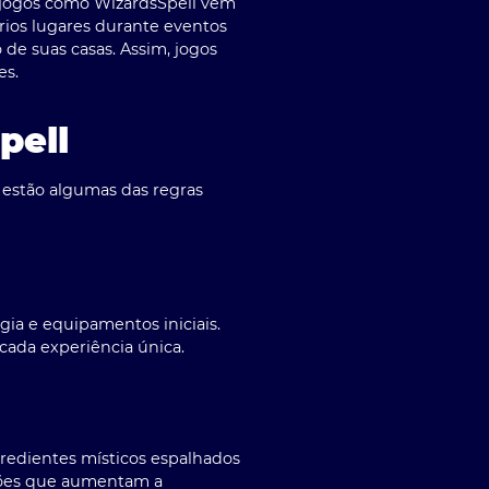
, jogos como
WizardsSpell
vêm
rios lugares durante eventos
de suas casas. Assim, jogos
es.
pell
estão algumas das regras
ia e equipamentos iniciais.
cada experiência única.
redientes místicos espalhados
ções que aumentam a