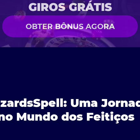
GIROS GRÁTIS
OBTER BÔNUS AGORA
izardsSpell: Uma Jorna
no Mundo dos Feitiços