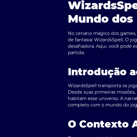
WizardsSpe
Mundo dos 
No cenário mágico dos games, 
de fantasia:
WizardsSpell
. O jo
desafiadora. Aqui, você pode 
partida.
Introdução 
WizardsSpell
transporta os jog
Desde suas primeiras missões, 
habitam esse universo. A narr
completo com o mundo do jog
O Contexto 