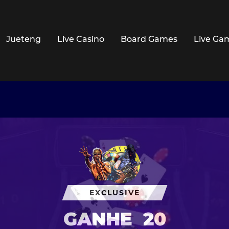
Jueteng
Live Casino
Board Games
Live Ga
EXCLUSIVE
GANHE
20