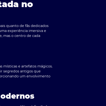
tada no
uais quanto de fãs dedicados
 uma experiência imersiva e
, mas o centro de cada
s místicas e artefatos mágicos.
rir segredos antigos que
oporcionando um envolvimento
Modernos