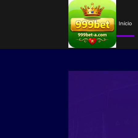
Início