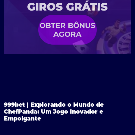
GIROS GRÁTIS
OBTER BÔNUS
AGORA
999bet | Explorando o Mundo de
ChefPanda: Um Jogo Inovador e
Empolgante